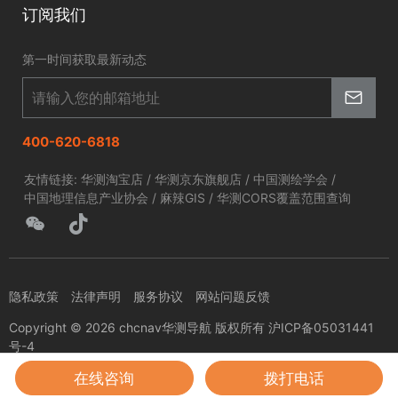
智慧海洋
订阅我们
京东旗舰店
智慧农业
第一时间获取最新动态
智慧林草
400-620-6818
友情链接:
华测淘宝店
/
华测京东旗舰店
/
中国测绘学会
/
中国地理信息产业协会
/
麻辣GIS
/
华测CORS覆盖范围查询
隐私政策
法律声明
服务协议
网站问题反馈
Copyright © 2026 chcnav华测导航 版权所有 沪ICP备05031441
号-4
在线咨询
拨打电话