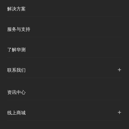
测绘RTK
解决方案
移动终端
智能测绘
服务与支持
三维智能
智慧水利
产品支持
了解华测
海洋测绘
智慧水文
服务支持
形变监测
公司介绍
+
联系我们
地灾监测
下载中心
定位与服务
人才招聘
智慧矿山
各地分支机构
资讯中心
精准农业
投资者关系
智慧应急
国内授权营销
资讯中心
+
数字施工
线上商城
智慧交通
申请成为伙伴
北斗应用
华测淘宝店