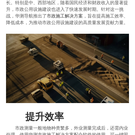
长。特别是中、西部地区，随着国民经济和财政收入的显著提
商业道德与反腐败政策
升，市政公用设施建设也进入了快速发展时期。针对这一挑
测绘产品
战，华测导航推出了
市政施工解决方案
，旨在提高施工效率、
投资者关系
降低成本，为推动市政公用设施建设的高质量发展贡献力量。
三维智能
加入华测
海洋测绘
精准农业
提升效率
市政测量一般地物种类繁多，外业测量完成后，还需内业
处理。使用华测市政施工解决方案配合软件的使用，可一键固