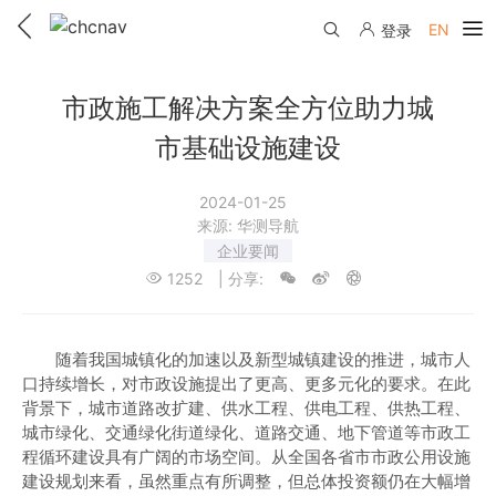
EN
登录
产品中心
市政施工解决方案全方位助力城
解决方案
市基础设施建设
服务与支持
2024-01-25
来源:
华测导航
下载中心
联系我们
企业要闻
1252
| 分享:
教学视频
国内分支机构
活动专区
服务支持
国内授权经销
资讯中心
随着我国城镇化的加速以及新型城镇建设的推进，城市人
线上自助寄修
口持续增长，对市政设施提出了更高、更多元化的要求。在此
售前问答
申请成为伙伴
背景下，城市道路改扩建、供水工程、供电工程、供热工程、
了解华测
维修进度查询
城市绿化、交通绿化街道绿化、道路交通、地下管道等市政工
行业无忧
程循环建设具有广阔的市场空间。从全国各省市市政公用设施
关于华测
售后服务政策
建设规划来看，虽然重点有所调整，但总体投资额仍在大幅增
帮助中心