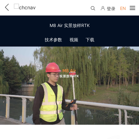
EN
登录
产品中心
M8 Air 实景放样RTK
解决方案
技术参数
视频
下载
服务与支持
下载中心
联系我们
教学视频
国内分支机构
活动专区
服务支持
国内授权经销
资讯中心
线上自助寄修
售前问答
申请成为伙伴
了解华测
维修进度查询
行业无忧
关于华测
售后服务政策
帮助中心