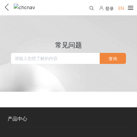
EN
登录
产品中心
解决方案
常见问题
服务与支持
查询
下载中心
联系我们
教学视频
国内分支机构
活动专区
服务支持
国内授权经销
资讯中心
线上自助寄修
售前问答
申请成为伙伴
了解华测
维修进度查询
产品中心
行业无忧
关于华测
售后服务政策
测绘RTK
帮助中心