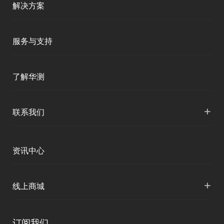
商业道德与反腐败政策
解决方案
测绘产品
移动终端
投资者关系
智能测绘
三维智能
服务与支持
加入华测
三维智能
智慧水利
海洋测绘
产品支持
了解华测
海洋测绘
精准农业
智慧水文
服务支持
形变监测
公司介绍
+
联系我们
地灾监测
下载中心
定位与服务
人才招聘
智慧矿山
各地分支机构
资讯中心
精准农业
投资者关系
智慧应急
国内授权营销
资讯中心
+
数字施工
线上商城
智慧交通
申请成为伙伴
北斗应用
华测淘宝店
智慧海洋
订阅我们