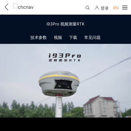
EN
登录
产品中心
i93Pro 视频测量RTK
解决方案
技术参数
视频
下载
常见问题
服务与支持
下载中心
联系我们
教学视频
国内分支机构
活动专区
服务支持
国内授权经销
资讯中心
线上自助寄修
售前问答
申请成为伙伴
了解华测
维修进度查询
行业无忧
关于华测
售后服务政策
帮助中心