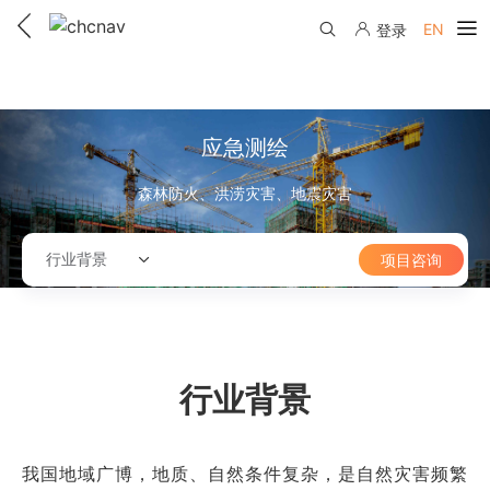
EN
登录
产品中心
解决方案
应急测绘
服务与支持
森林防火、洪涝灾害、地震灾害
下载中心
联系我们
行业背景
项目咨询
教学视频
国内分支机构
活动专区
服务支持
国内授权经销
资讯中心
线上自助寄修
售前问答
申请成为伙伴
行业背景
了解华测
维修进度查询
行业无忧
关于华测
售后服务政策
我国地域广博，地质、自然条件复杂，是自然灾害频繁
帮助中心