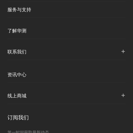
服务与支持
产品支持
了解华测
服务支持
公司介绍
+
联系我们
下载中心
人才招聘
各地分支机构
资讯中心
投资者关系
国内授权营销
资讯中心
+
线上商城
申请成为伙伴
华测淘宝店
订阅我们
京东旗舰店
第一时间获取最新动态