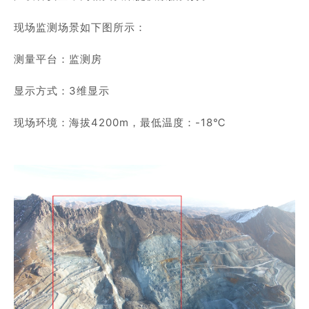
商业道德与反腐败政策
测绘产品
现场监测场景如下图所示：
投资者关系
三维智能
测量平台：监测房
加入华测
海洋测绘
显示方式：3维显示
精准农业
现场环境：海拔4200m，最低温度：-18℃