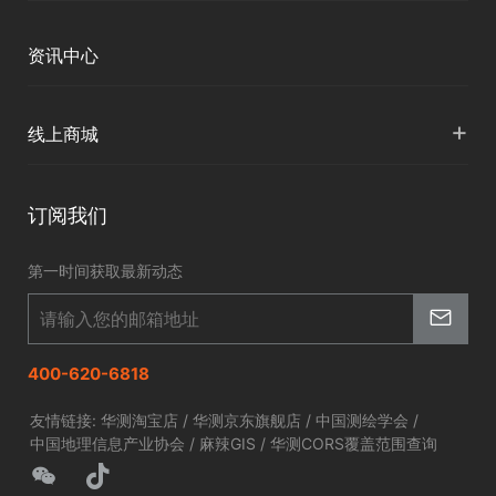
定位与服务
人才招聘
智慧矿山
各地分支机构
资讯中心
精准农业
投资者关系
智慧应急
国内授权营销
资讯中心
+
数字施工
线上商城
智慧交通
申请成为伙伴
北斗应用
华测淘宝店
智慧海洋
订阅我们
京东旗舰店
智慧农业
第一时间获取最新动态
智慧林草
400-620-6818
友情链接:
华测淘宝店
/
华测京东旗舰店
/
中国测绘学会
/
中国地理信息产业协会
/
麻辣GIS
/
华测CORS覆盖范围查询