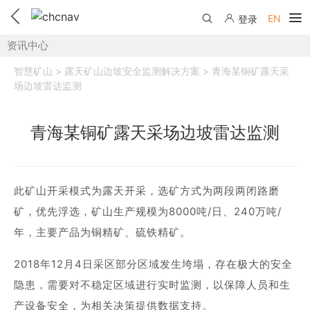
EN
登录
资讯中心
产品中心
智慧矿山 > 露天矿山边坡安全监测解决方案 > 青海某铜矿露天采
解决方案
场边坡雷达监测
服务与支持
青海某铜矿露天采场边坡雷达监测
下载中心
联系我们
教学视频
国内分支机构
活动专区
此矿山开采模式为露天开采，选矿方式为两段两闭路磨
矿，优先浮选，矿山生产规模为8000吨/日、240万吨/
服务支持
国内授权经销
资讯中心
年，主要产品为铜精矿、硫铁精矿。
线上自助寄修
售前问答
申请成为伙伴
了解华测
2018年12月4日采区部分区域发生垮塌，存在极大的安全
维修进度查询
行业无忧
隐患，需要对不稳定区域进行实时监测，以保障人员和生
关于华测
售后服务政策
产设备安全，为相关决策提供数据支持。
帮助中心