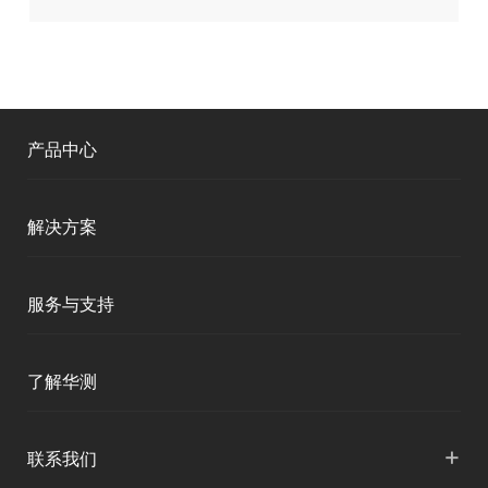
产品中心
测绘RTK
解决方案
移动终端
智能测绘
服务与支持
三维智能
智慧水利
产品支持
了解华测
海洋测绘
智慧水文
服务支持
形变监测
公司介绍
+
联系我们
地灾监测
下载中心