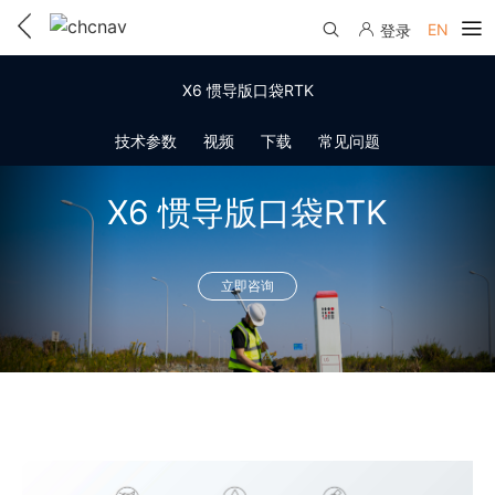
EN
登录
产品中心
X6 惯导版口袋RTK
解决方案
技术参数
视频
下载
常见问题
服务与支持
X6 惯导版口袋RTK
下载中心
联系我们
教学视频
立即咨询
国内分支机构
活动专区
服务支持
国内授权经销
资讯中心
线上自助寄修
售前问答
申请成为伙伴
了解华测
维修进度查询
行业无忧
关于华测
售后服务政策
帮助中心