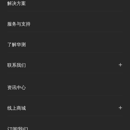
商业道德与反腐败政策
解决方案
测绘产品
移动终端
投资者关系
智能测绘
三维智能
服务与支持
加入华测
三维智能
智慧水利
海洋测绘
产品支持
了解华测
海洋测绘
精准农业
智慧水文
服务支持
形变监测
公司介绍
+
联系我们
地灾监测
下载中心
定位与服务
人才招聘
智慧矿山
各地分支机构
资讯中心
精准农业
投资者关系
智慧应急
国内授权营销
资讯中心
+
数字施工
线上商城
智慧交通
申请成为伙伴
北斗应用
华测淘宝店
智慧海洋
订阅我们