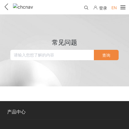
EN
登录
产品中心
解决方案
常见问题
服务与支持
查询
下载中心
联系我们
教学视频
国内分支机构
活动专区
服务支持
国内授权经销
资讯中心
线上自助寄修
售前问答
申请成为伙伴
了解华测
维修进度查询
产品中心
行业无忧
关于华测
售后服务政策
测绘RTK
帮助中心