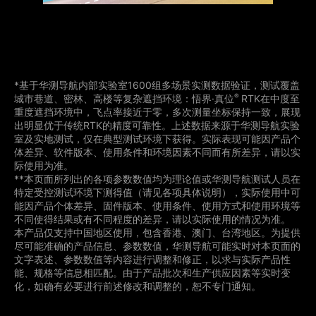
*基于华测导航内部实验室1600组多场景实测数据验证，测试覆盖
®
城市巷道、密林、高楼等复杂遮挡环境：悟界·真位
RTK在中度至
重度遮挡环境中，飞点率接近于零，多次测量坐标保持一致，展现
出明显优于传统RTK的精度可靠性。上述数据来源于华测导航实验
室及实地测试，仅在典型测试环境下获得。实际表现可能因产品个
体差异、软件版本、使用条件和环境因素不同而有所差异，请以实
际使用为准。
**本页面所列出的各项参数数值均为理论值或华测导航测试人员在
特定受控测试环境下测得值（请见各项具体说明），实际使用中可
能因产品个体差异、固件版本、使用条件、使用方式和使用环境等
不同使得结果或有不同程度的差异，请以实际使用的情况为准。 
本产品仅支持中国地区使用，包含香港、澳门、台湾地区。为提供
尽可能准确的产品信息、参数数值，华测导航可能实时对本页面的
文字表述、参数数值等内容进行调整和修正，以求与实际产品性
能、规格等信息相匹配。由于产品批次和生产供应因素等实时变
化，如确有必要进行前述修改和调整的，恕不专门通知。