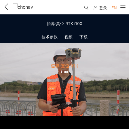
EN
登录
产品中心
悟界·真位 RTK i100
解决方案
技术参数
视频
下载
服务与支持
下载中心
联系我们
教学视频
国内分支机构
活动专区
服务支持
国内授权经销
资讯中心
线上自助寄修
售前问答
申请成为伙伴
了解华测
维修进度查询
行业无忧
关于华测
售后服务政策
帮助中心