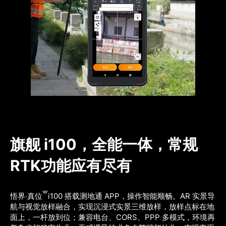
旗舰 i100，全能一体，常规
RTK功能应有尽有
®
悟界·真位
i100 搭载测地通 APP，操作智能顺畅。AR 实景导
航与视觉放样融合，实现沉浸式实景三维放样，放样点标在地
面上，一杆放到位；兼容电台、CORS、PPP 多模式，环境再