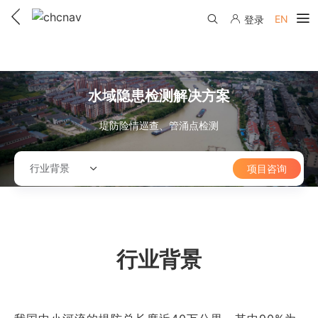
EN
登录
产品中心
解决方案
水域隐患检测解决方案
服务与支持
堤防险情巡查、管涌点检测
下载中心
联系我们
行业背景
项目咨询
教学视频
国内分支机构
活动专区
服务支持
国内授权经销
资讯中心
线上自助寄修
售前问答
申请成为伙伴
行业背景
了解华测
维修进度查询
行业无忧
关于华测
售后服务政策
帮助中心