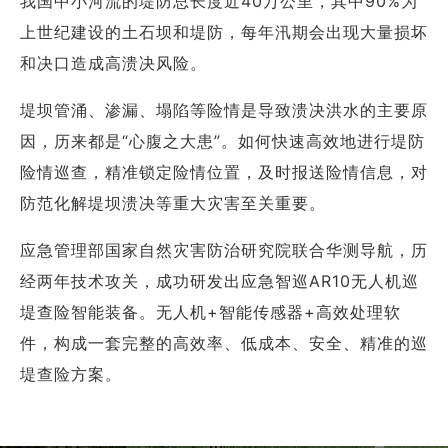
我国中小河流的堤防总长度近40万公里，其中90%为
商业道德与反腐败政策
上世纪建设的土石坝和堤防，每年汛期会出现大量损坏
测绘产品
投资者关系
和决口造成高溃决风险。
三维智能
加入华测
堤坝管涌、渗漏、塌陷等险情是导致溃决洪水的主要原
海洋测绘
因，历来都是“心腹之大患”。如何快速高效地进行堤防
精准农业
险情巡查，精准锁定险情位置，及时报送险情信息，对
防范化解堤坝溃决等重大灾害至关重要。
应急管理部国家自然灾害防治研究院联合华测导航，历
经两年技术攻关，成功研发出应急智巡AR10无人机巡
堤查险智能装备。无人机+智能传感器+高效处理软
件，构成一套完整的高效率、低成本、安全、精准的巡
堤查险方案。