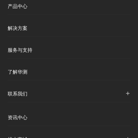
产品中心
测绘RTK
解决方案
移动终端
智能测绘
服务与支持
三维智能
智慧水利
产品支持
了解华测
海洋测绘
智慧水文
服务支持
形变监测
公司介绍
+
联系我们
地灾监测
下载中心
定位与服务
人才招聘
智慧矿山
各地分支机构
资讯中心
精准农业
投资者关系
智慧应急
国内授权营销
资讯中心
数字施工