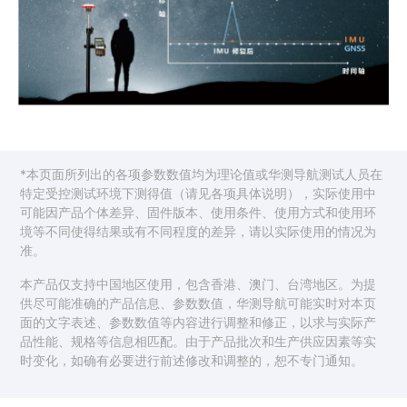
*本页面所列出的各项参数数值均为理论值或华测导航测试人员在
特定受控测试环境下测得值（请见各项具体说明），实际使用中
可能因产品个体差异、固件版本、使用条件、使用方式和使用环
境等不同使得结果或有不同程度的差异，请以实际使用的情况为
准。
本产品仅支持中国地区使用，包含香港、澳门、台湾地区。为提
供尽可能准确的产品信息、参数数值，华测导航可能实时对本页
面的文字表述、参数数值等内容进行调整和修正，以求与实际产
品性能、规格等信息相匹配。由于产品批次和生产供应因素等实
时变化，如确有必要进行前述修改和调整的，恕不专门通知。