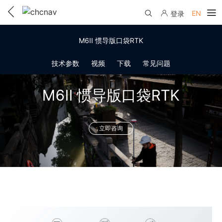
EN
登录
产品中心
M6II 惯导版口袋RTK
解决方案
技术参数
视频
下载
常见问题
服务与支持
M6II 惯导版口袋RTK
下载中心
联系我们
教学视频
立即咨询
国内分支机构
活动专区
服务支持
国内授权经销
资讯中心
线上自助寄修
售前问答
申请成为伙伴
了解华测
维修进度查询
行业无忧
关于华测
售后服务政策
帮助中心