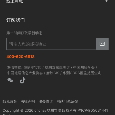
+
线上商城
智慧交通
申请成为伙伴
北斗应用
华测淘宝店
智慧海洋
订阅我们
京东旗舰店
智慧农业
第一时间获取最新动态
智慧林草
400-620-6818
友情链接:
华测淘宝店
/
华测京东旗舰店
/
中国测绘学会
/
中国地理信息产业协会
/
麻辣GIS
/
华测CORS覆盖范围查询
隐私政策
法律声明
服务协议
网站问题反馈
Copyright © 2026 chcnav华测导航 版权所有 沪ICP备05031441