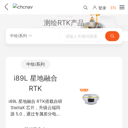
用精准时空信息构建智能世界
EN
登录
产品中心
测绘RTK产品
解决方案
中绘i系列
服务与支持
下载中心
联系我们
中绘i系列
教学视频
国内分支机构
i89L 星地融合
活动专区
RTK
服务支持
国内授权经销
资讯中心
线上自助寄修
售前问答
申请成为伙伴
i89L 星地融合 RTK搭载自研
了解华测
StellaX 芯片，升级云端同
维修进度查询
行业无忧
源 5.0，通过专属差分电文
关于华测
对华测 RTK 进行动态优化改
售后服务政策
正，在强电离层环境下固定
帮助中心