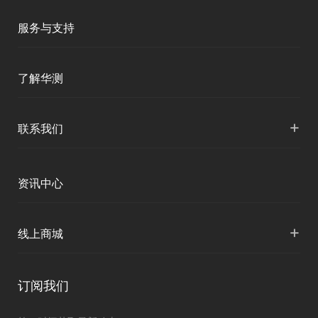
移动终端
智能测绘
服务与支持
三维智能
智慧水利
产品支持
了解华测
海洋测绘
智慧水文
服务支持
形变监测
公司介绍
+
联系我们
地灾监测
下载中心
定位与服务
人才招聘
智慧矿山
各地分支机构
资讯中心
精准农业
投资者关系
智慧应急
国内授权营销
资讯中心
+
数字施工
线上商城
智慧交通
申请成为伙伴
北斗应用
华测淘宝店
智慧海洋
订阅我们
京东旗舰店
智慧农业