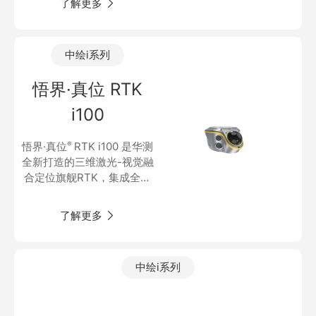
了解更多
商业道德与反腐败政策
率提升至 97.4%。支持星基
测绘产品
服务并智能融合地基和星
投资者关系
基，实现全域全时覆盖*，直
三维智能
中绘i系列
出2000坐标。配合激光非接
加入华测
触测量，让管线作业效率提
悟界·真位 RTK
海洋测绘
升 50%。
i100
精准农业
悟界·真位
®
RTK i100 是华测
全新打造的三维激光-视觉融
合定位旗舰RTK，集成全新
SFix 2.0、Vi-LiDAR 非接触
测量、双摄AR 实景放样等
了解更多
多种先进技术，突破传统
RTK 在遮挡、密林、巷道等
复杂环境中的测量瓶颈，重
中绘i系列
新定义“真实定位”。