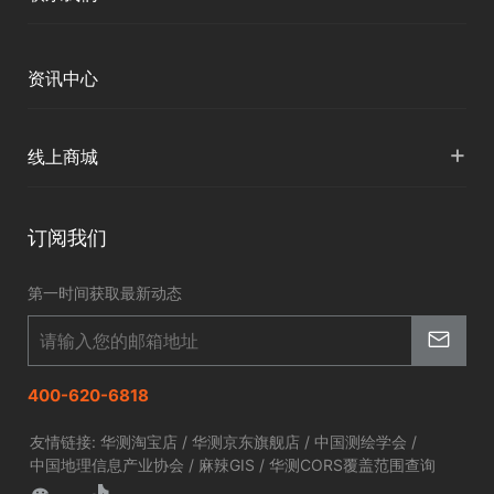
下载中心
定位与服务
人才招聘
智慧矿山
各地分支机构
资讯中心
精准农业
投资者关系
智慧应急
国内授权营销
资讯中心
+
数字施工
线上商城
智慧交通
申请成为伙伴
北斗应用
华测淘宝店
智慧海洋
订阅我们
京东旗舰店
智慧农业
第一时间获取最新动态
智慧林草
400-620-6818
友情链接:
华测淘宝店
/
华测京东旗舰店
/
中国测绘学会
/
中国地理信息产业协会
/
麻辣GIS
/
华测CORS覆盖范围查询