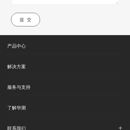
提交
产品中心
测绘RTK
解决方案
移动终端
智能测绘
服务与支持
三维智能
智慧水利
产品支持
了解华测
海洋测绘
智慧水文
服务支持
形变监测
公司介绍
+
联系我们
地灾监测