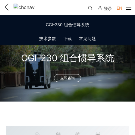
EN
登录
产品中心
CGI-230 组合惯导系统
解决方案
技术参数
下载
常见问题
服务与支持
CGI-230 组合惯导系统
下载中心
联系我们
教学视频
立即咨询
国内分支机构
活动专区
服务支持
国内授权经销
资讯中心
线上自助寄修
售前问答
申请成为伙伴
了解华测
维修进度查询
行业无忧
关于华测
售后服务政策
帮助中心