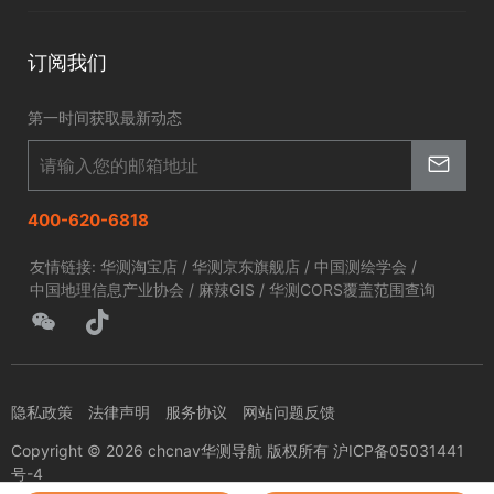
北斗应用
华测淘宝店
智慧海洋
订阅我们
京东旗舰店
智慧农业
第一时间获取最新动态
智慧林草
400-620-6818
友情链接:
华测淘宝店
/
华测京东旗舰店
/
中国测绘学会
/
中国地理信息产业协会
/
麻辣GIS
/
华测CORS覆盖范围查询
隐私政策
法律声明
服务协议
网站问题反馈
Copyright © 2026 chcnav华测导航 版权所有 沪ICP备05031441
号-4