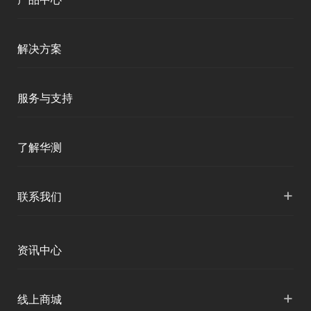
测绘RTK
解决方案
移动终端
智能测绘
服务与支持
三维智能
智慧水利
产品支持
了解华测
海洋测绘
智慧水文
服务支持
形变监测
公司介绍
+
联系我们
地灾监测
下载中心
定位与服务
人才招聘
智慧矿山
各地分支机构
资讯中心
精准农业
投资者关系
智慧应急
国内授权营销
资讯中心
+
数字施工
线上商城
智慧交通
申请成为伙伴