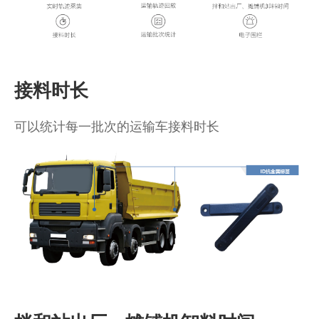
商业道德与反腐败政策
测绘产品
投资者关系
三维智能
加入华测
接料时长
海洋测绘
精准农业
可以统计每一批次的运输车接料时长