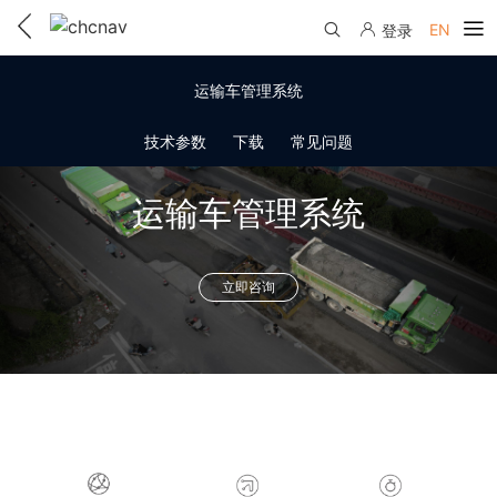
EN
登录
产品中心
运输车管理系统
解决方案
技术参数
下载
常见问题
服务与支持
运输车管理系统
下载中心
联系我们
教学视频
立即咨询
国内分支机构
活动专区
服务支持
国内授权经销
资讯中心
线上自助寄修
售前问答
申请成为伙伴
了解华测
维修进度查询
行业无忧
关于华测
售后服务政策
帮助中心