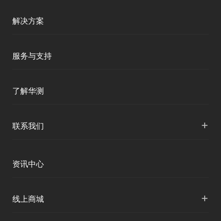
测绘RTK
解决方案
移动终端
智能测绘
服务与支持
三维智能
智慧水利
产品支持
了解华测
海洋测绘
智慧水文
服务支持
形变监测
公司介绍
+
联系我们
地灾监测
下载中心
定位与服务
人才招聘
智慧矿山
各地分支机构
资讯中心
精准农业
投资者关系
智慧应急
国内授权营销
资讯中心
+
数字施工
线上商城
智慧交通
申请成为伙伴