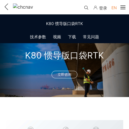
EN
登录
产品中心
K80 惯导版口袋RTK
解决方案
技术参数
视频
下载
常见问题
服务与支持
K80 惯导版口袋RTK
下载中心
联系我们
教学视频
立即咨询
国内分支机构
活动专区
服务支持
国内授权经销
资讯中心
线上自助寄修
售前问答
申请成为伙伴
了解华测
维修进度查询
行业无忧
关于华测
售后服务政策
帮助中心