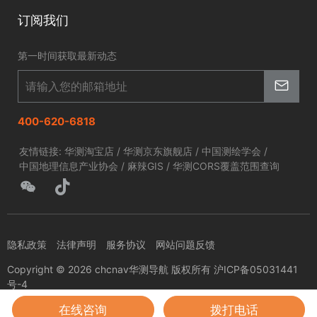
北斗应用
华测淘宝店
智慧海洋
订阅我们
京东旗舰店
智慧农业
第一时间获取最新动态
智慧林草
400-620-6818
友情链接:
华测淘宝店
/
华测京东旗舰店
/
中国测绘学会
/
中国地理信息产业协会
/
麻辣GIS
/
华测CORS覆盖范围查询
隐私政策
法律声明
服务协议
网站问题反馈
Copyright © 2026 chcnav华测导航 版权所有 沪ICP备05031441
号-4
在线咨询
拨打电话