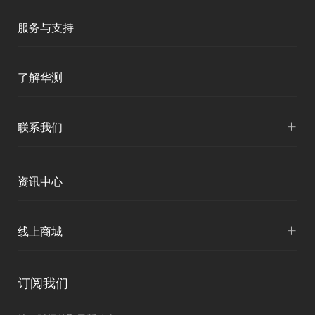
服务与支持
产品支持
了解华测
服务支持
公司介绍
+
联系我们
下载中心
人才招聘
各地分支机构
资讯中心
投资者关系
国内授权营销
资讯中心
+
线上商城
申请成为伙伴
华测淘宝店
订阅我们
京东旗舰店