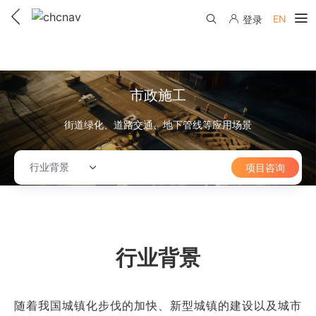
EN
登录
产品中心
解决方案
市政施工
服务与支持
街道绿化、道路交通、地下管线等应用场景
下载中心
联系我们
行业背景
项目咨询
教学视频
国内分支机构
活动专区
服务支持
国内授权经销
资讯中心
线上自助寄修
售前问答
申请成为伙伴
行业背景
了解华测
维修进度查询
行业无忧
关于华测
售后服务政策
随着我国城镇化步伐的加快、新型城镇的建设以及城市
帮助中心