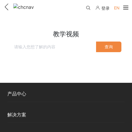
EN
登录
产品中心
教学视频
解决方案
查询
服务与支持
下载中心
联系我们
教学视频
国内分支机构
活动专区
服务支持
国内授权经销
产品中心
资讯中心
线上自助寄修
售前问答
申请成为伙伴
了解华测
测绘RTK
维修进度查询
解决方案
行业无忧
关于华测
移动终端
售后服务政策
帮助中心
智能测绘