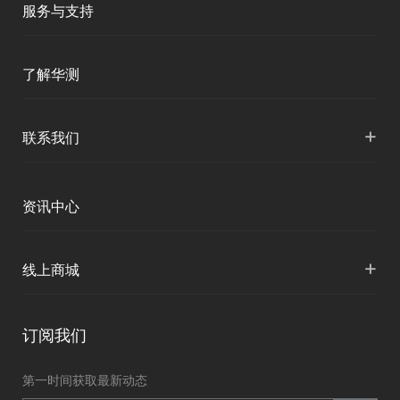
商业道德与反腐败政策
服务与支持
三维智能
测绘产品
智慧水利
投资者关系
产品支持
三维智能
了解华测
海洋测绘
加入华测
智慧水文
服务支持
海洋测绘
形变监测
公司介绍
+
联系我们
地灾监测
精准农业
下载中心
定位与服务
人才招聘
智慧矿山
各地分支机构
资讯中心
精准农业
投资者关系
智慧应急
国内授权营销
资讯中心
+
数字施工
线上商城
智慧交通
申请成为伙伴
北斗应用
华测淘宝店
智慧海洋
订阅我们
京东旗舰店
智慧农业
第一时间获取最新动态