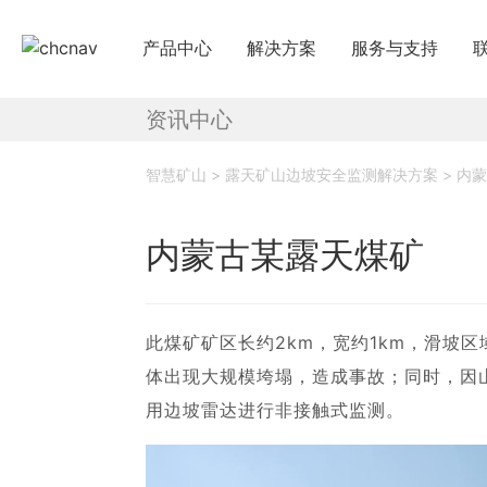
产品中心
解决方案
服务与支持
资讯中心
下载中心
国
教学视频
国
智慧矿山 > 露天矿山边坡安全监测解决方案 > 内
服务支持
申
内蒙古某露天煤矿
售前问答
行业无忧
此煤矿矿区长约2km，宽约1km，滑坡
帮助中心
体出现大规模垮塌，造成事故；同时，因
用边坡雷达进行非接触式监测。