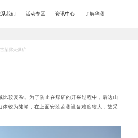
联系我们
活动专区
资讯中心
了解华测
内分支机构
关于华测
内授权经销
商业道德与反腐败政策
蒙古某露天煤矿
请成为伙伴
投资者关系
加入华测
区域比较复杂。为了防止在煤矿的开采过程中，后边山
山体较为陡峭，在上面安装监测设备难度较大，故采