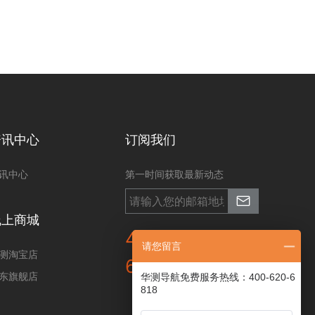
资讯中心
订阅我们
讯中心
第一时间获取最新动态
线上商城
400-620-
请您留言
测淘宝店
6818
东旗舰店
华测导航免费服务热线：400-620-6
818