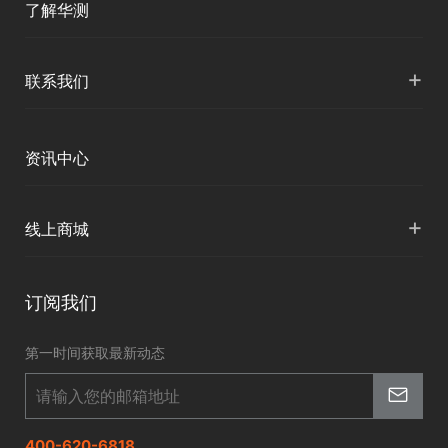
了解华测
海洋测绘
智慧水文
服务支持
形变监测
公司介绍
+
联系我们
地灾监测
下载中心
定位与服务
人才招聘
智慧矿山
各地分支机构
资讯中心
精准农业
投资者关系
智慧应急
国内授权营销
资讯中心
+
数字施工
线上商城
智慧交通
申请成为伙伴
北斗应用
华测淘宝店
智慧海洋
订阅我们
京东旗舰店
智慧农业
第一时间获取最新动态
智慧林草
400-620-6818