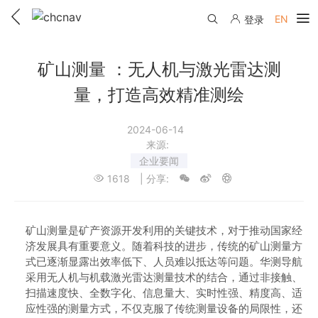
EN
登录
产品中心
矿山测量 ：无人机与激光雷达测
解决方案
量，打造高效精准测绘
服务与支持
2024-06-14
来源:
下载中心
联系我们
企业要闻
1618
| 分享:
教学视频
国内分支机构
活动专区
服务支持
国内授权经销
资讯中心
矿山测量是矿产资源开发利用的关键技术，对于推动国家经
线上自助寄修
济发展具有重要意义。随着科技的进步，传统的矿山测量方
售前问答
申请成为伙伴
式已逐渐显露出效率低下、人员难以抵达等问题。华测导航
了解华测
维修进度查询
采用无人机与机载激光雷达测量技术的结合，通过非接触、
行业无忧
扫描速度快、全数字化、信息量大、实时性强、精度高、适
关于华测
售后服务政策
应性强的测量方式，不仅克服了传统测量设备的局限性，还
帮助中心