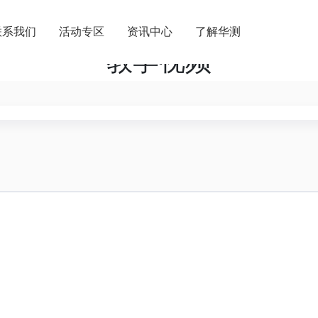
联系我们
活动专区
资讯中心
了解华测
教学视
内分支机构
关于华测
内授权经销
商业道德与反腐败政策
请成为伙伴
投资者关系
加入华测