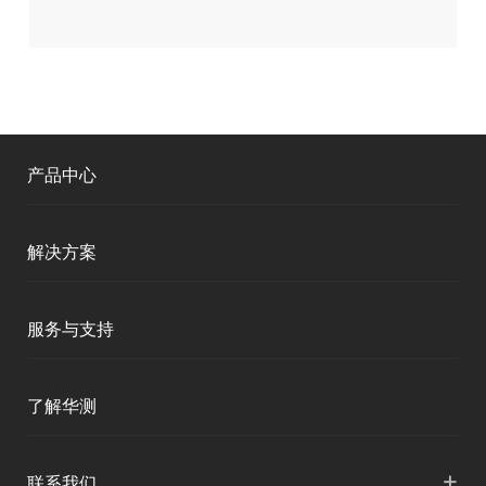
产品中心
测绘RTK
解决方案
移动终端
智能测绘
服务与支持
三维智能
智慧水利
产品支持
了解华测
海洋测绘
智慧水文
服务支持
形变监测
公司介绍
+
联系我们
地灾监测