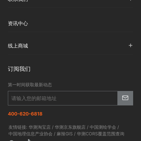
下载中心
定位与服务
人才招聘
智慧矿山
各地分支机构
资讯中心
精准农业
投资者关系
智慧应急
国内授权营销
资讯中心
+
数字施工
线上商城
智慧交通
申请成为伙伴
北斗应用
华测淘宝店
智慧海洋
订阅我们
京东旗舰店
智慧农业
第一时间获取最新动态
智慧林草
400-620-6818
友情链接:
华测淘宝店
/
华测京东旗舰店
/
中国测绘学会
/
中国地理信息产业协会
/
麻辣GIS
/
华测CORS覆盖范围查询