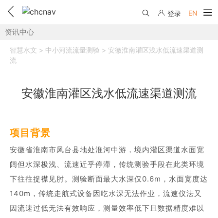
EN
登录
资讯中心
产品中心
智慧水文 > 中小河流流量测验 > 安徽淮南灌区浅水低流速渠道测
解决方案
流
服务与支持
安徽淮南灌区浅水低流速渠道测流
下载中心
联系我们
教学视频
国内分支机构
活动专区
项目背景
服务支持
安徽省淮南市凤台县地处淮河中游，境内灌区渠道水面宽
国内授权经销
资讯中心
阔但水深极浅、流速近乎停滞，传统测验手段在此类环境
线上自助寄修
售前问答
申请成为伙伴
下往往捉襟见肘。测验断面最大水深仅0.6m，水面宽度达
了解华测
维修进度查询
140m，传统走航式设备因吃水深无法作业，流速仪法又
行业无忧
关于华测
因流速过低无法有效响应，测量效率低下且数据精度难以
售后服务政策
帮助中心