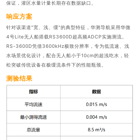
保证，灌区水量计量长期存在数据缺口。
商业道德与反腐败政策
测绘产品
响应方案
投资者关系
三维智能
针对该渠道"宽、浅、缓"的典型特征，华测导航采用华微
加入华测
4号Lite无人船搭载RS3600D超高频ADCP实施测流。
海洋测绘
RS-3600D凭借3600kHz极致分辨率，专为低流速、浅
精准农业
水场景优化设计，配合无人船小于10cm的超浅吃水，轻
松突破传统设备在极缓流条件下的性能瓶颈。
测验结果