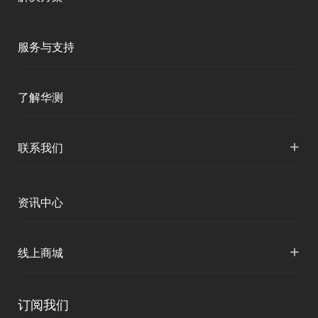
移动终端
智能测绘
服务与支持
三维智能
智慧水利
产品支持
了解华测
海洋测绘
智慧水文
服务支持
形变监测
公司介绍
+
联系我们
地灾监测
下载中心
定位与服务
人才招聘
智慧矿山
各地分支机构
资讯中心
精准农业
投资者关系
智慧应急
国内授权营销
资讯中心
+
数字施工
线上商城
智慧交通
申请成为伙伴
北斗应用
华测淘宝店
智慧海洋
订阅我们